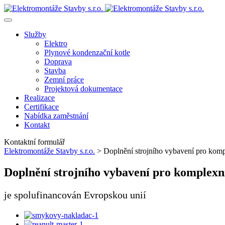
Služby
Elektro
Plynové kondenzační kotle
Doprava
Stavba
Zemní práce
Projektová dokumentace
Realizace
Certifikace
Nabídka zaměstnání
Kontakt
Kontaktní formulář
Elektromontáže Stavby s.r.o.
>
Doplnění strojního vybavení pro komp
Doplnění strojního vybavení pro komplexn
je spolufinancován Evropskou unií